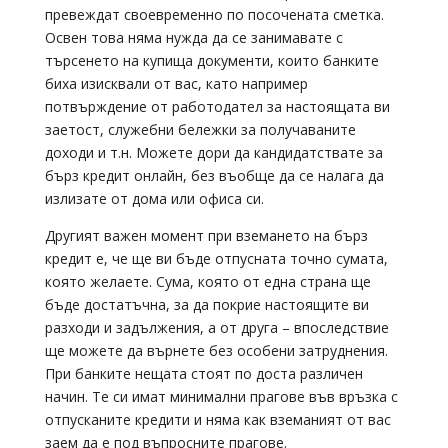
превеждат своевременно по посочената сметка.
Освен това няма нужда да се занимавате с
търсенето на купища документи, които банките
биха изисквали от вас, като например
потвърждение от работодател за настоящата ви
заетост, служебни бележки за получаваните
доходи и т.н. Можете дори да кандидатствате за
бърз кредит онлайн, без въобще да се налага да
излизате от дома или офиса си.
Другият важен момент при вземането на бърз
кредит е, че ще ви бъде отпусната точно сумата,
която желаете. Сума, която от една страна ще
бъде достатъчна, за да покрие настоящите ви
разходи и задължения, а от друга – впоследствие
ще можете да върнете без особени затруднения.
При банките нещата стоят по доста различен
начин. Те си имат минимални прагове във връзка с
отпусканите кредити и няма как вземаният от вас
заем да е под въпросните прагове.