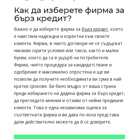
Как да изберете фирма за
бърз кредит?
Важно е да изберете фирма за
бърз кредит
, която
е наистина надеждна и коректна към своите
клиенти. Фирма, в чиито договори не се съдържат
никакви скрити условия или такси, както и малки
букви, които да са в ущърб на потребителя.
Фирма, чиято процедура за кандидатстване и
одобрение е максимално опростена и ще ви
позволи да получите необходимата ви сума в най-
кратки срокове. Би било мъдро от ваша страна
преди избирането на дадена фирма за бърз кредит,
да прегледате мнения и отзиви от нейни предишни
клиенти. Това е една независима оценка за
съответната фирма и ви дава по-ясна представа
дали действително можете да й се доверите.